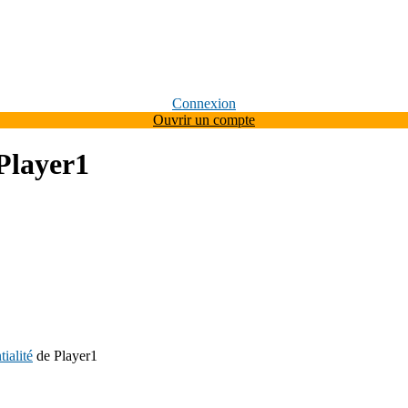
Connexion
Ouvrir un compte
Player1
tialité
de Player1