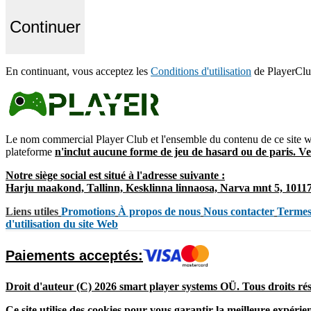
Continuer
En continuant, vous acceptez les
Conditions d'utilisation
de PlayerClub
Le nom commercial Player Club et l'ensemble du contenu de ce site we
plateforme
n'inclut aucune forme de jeu de hasard ou de paris. Ve
Notre siège social est situé à l'adresse suivante :
Harju maakond, Tallinn, Kesklinna linnaosa, Narva mnt 5, 10117
Liens utiles
Promotions
À propos de nous
Nous contacter
Termes 
d'utilisation du site Web
Paiements acceptés:
Droit d'auteur (C) 2026 smart player systems OÜ. Tous droits rés
Ce site utilise des cookies pour vous garantir la meilleure expérie