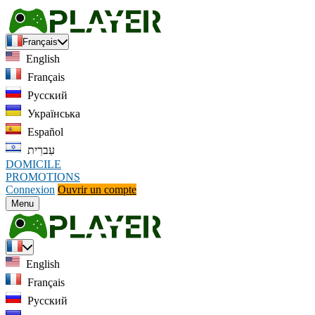
Français
English
Français
Русский
Українська
Español
עִברִית
DOMICILE
PROMOTIONS
Connexion
Ouvrir un compte
Menu
English
Français
Русский