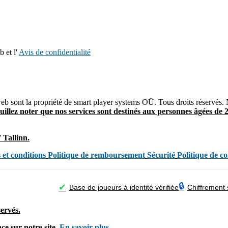
 et l'
Avis de confidentialité
b sont la propriété de smart player systems OÜ. Tous droits réservés. 
uillez noter que nos services sont destinés aux personnes âgées de
2
 Tallinn.
et conditions
Politique de remboursement
Sécurité
Politique de co
🔒
✔
Base de joueurs à identité vérifiée
Chiffrement 
ervés.
nce sur notre site.
En savoir plus