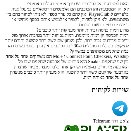
האם למטבעות או לכוכבים יש ערך אמיתי בעולם האמיתי?
לא. הן המטבעות והן הכוכבים הם אלמנטים וירטואליים במעגל סגור,
בלעדיים ל-PlayerClub. אין להם כל ערך כספי, לא ניתן לסחור בהם בין
משתמשים, ולא ניתן לפדות, להמיר או לממש אותם בכסף מוחשי או
במוצרים פיזיים בשום נסיבות.
מדוע רמות כניסה גבוהות יותר מעניקות יותר כוכבים?
רמות הכניסה הן רמות מיומנות. רמות גבוהות יותר מציבות אותך מול
יריבים מדורגים גבוה יותר, ולכן ניצחון שם קשה יותר להשגה ותורם יותר
למיקומך בטבלת המובילים ל-30 יום. לכוכבים אין ערך כספי בשום רמה.
כמה שחקנים משתתפים במשחק?
Connect Four, Checkers, Warship ו-Mole הם משחקים אחד על אחד
בין שני שחקנים. Snake הוא פורמט של ארבעה שחקנים שבו כל
הארבעה מתחרים בו-זמנית ושחקן אחד בלבד מנצח. מכיוון שניצחון
בארבעה שחקנים קשה יותר להשגה, הוא מעניק יותר כוכבים מניצחון
אחד על אחד באותה רמה.
שירות לקוחות
צ'אט דרך Telegram