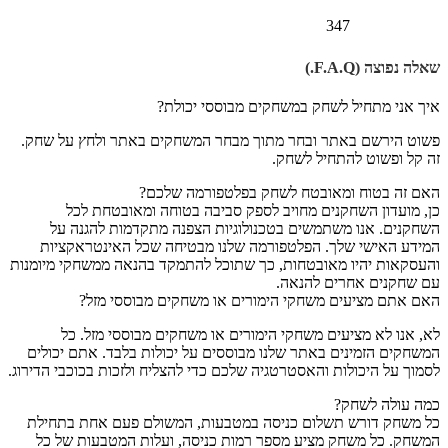
347
שאלה נפוצה (F.A.Q.)
איך אני מתחיל לשחק במשחקים מבוססי יכולת?
פשוט הירשם באתר ובחר מתוך מבחר המשחקים באתר ולחץ על שחק.
זה קל ופשוט להתחיל לשחק.
האם זה בטוח ומאובטח לשחק בפלטפורמה שלכם?
כן, מועדון השחקנים מחויב לספק סביבה בטוחה ומאובטחת לכל
השחקנים. אנו משתמשים בטכנולוגיות הצפנה מתקדמות להגנה על
המידע האישי שלך. הפלטפורמה שלנו מבטיחה שכל האינטראקציות
והעסקאות יהיו מאובטחות, כך שתוכל להתמקד בהנאה ממשחקי מיומנות
עם שחקנים אחרים להנאה.
האם אתם מציעים משחקי הימורים או משחקים מבוססי מזל?
לא, אנו לא מציעים משחקי הימורים או משחקים מבוססי מזל. כל
המשחקים הזמינים באתר שלנו מבוססים על יכולות בלבד. אתם יכולים
לסמוך על היכולות והאסטרטגיה שלכם כדי להצליח ולזכות בכוכבי הדירוג.
כמה עולה לשחק?
כל משחק דורש תשלום כניסה במטבעות, המשולם פעם אחת בתחילת
המשחק. כל משחק מציע מספר רמות כניסה, ועלות המטבעות של כל