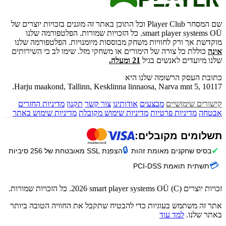
שם המסחר Player Club וכל התוכן באתר זה מוגנים בזכויות יוצרים של
smart player systems OÜ. כל הזכויות שמורות. הפלטפורמה שלנו
מוקדשת אך ורק לחוויות משחק מבוססות מיומנויות. הפלטפורמה שלנו
אינה
כוללת כל צורה של הימורים או משחקי מזל. שימו לב כי השירותים
שלנו מיועדים לאנשים בגיל
21 ומעלה.
כתובת העסק הרשומה שלנו היא
Harju maakond, Tallinn, Kesklinna linnaosa, Narva mnt 5, 10117.
קישורים שימושיים
מבצעים
אודותינו
צור קשר
תקנון
מדיניות החזרים
אבטחה
מדיניות פרטיות
מדיניות שימוש מקובלת
מדיניות שימוש באתר
תשלומים מקובלים:
🔒
✔
בסיס שחקנים מאומת זהות
הצפנת SSL מאובטחת של 256 סיביות
💳
תשתית תואמת PCI-DSS
זכויות יוצרים (C) 2026 smart player systems OÜ. כל הזכויות שמורות.
אתר זה משתמש בעוגיות כדי להבטיח שתקבל את החוויה הטובה ביותר
באתר שלנו.
למד עוד