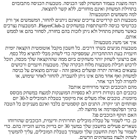
רמה מוצגת בעמוד המשחק לפני הכניסה. מטבעות הכניסה מתבזבזים
בתחילת המשחק ואינם מוחזרים, ללא קשר לתוצאה.
למה משמשים המטבעות?
מטבעות הם קרדיטים צריכים שאינם ניתנים להחזר, המשמשים אך ורק
ככרטיסי כניסה להשתתפות במשחקים ב-PlayerClub. המטבעות נצרכים
כאשר משחק מתחיל ולא ניתן לזכות בהם בחזרה, לסחור בהם או לממש
אותם.
איך אני משיג מטבעות?
מטבעות מגיעים בשתי דרכים. כל חשבון מקבל אוטומטית הקצאה יומית
חינמית בעת ההתחברות, שמספיקה כדי לשחק מבלי להוציא כלל כסף.
אם ברצונך לשחק יותר משחקים ביום ממה שההקצאה שלך מכסה, תוכל
לרכוש חבילת מטבעות מלוח הבקרה שלך. מטבעות חינמיים ורכושים
נמצאים באותה יתרה ופועלים באופן זהה - שניהם מוצאים על כניסה
למשחק ואף אחד מהם אינו ניתן להעברה, להחזר לאחר שימוש, או
להמרה לכל דבר אחר.
מהם הכוכבים וכיצד מרוויחים אותם?
כוכבים הם נקודות דירוג לא כספיות המוענקות למנצח במשחק מבוסס
מיומנות. כוכבים אלה מעלים את מיקומך בטבלת המובילים ל-30 יום
ופותחים תגי יוקרה. התגים הם קוסמטיים בלבד ואינם מעניקים כל הטבה
בתוך הפלטפורמה או מחוצה לה.
האם תוקף הכוכבים פג?
כן. כדי לשמור על טבלת מובילים תחרותית ודינמית, הכוכבים שהורווחו
נשארים פעילים בחשבון שלך במשך 30 יום בדיוק מרגע הזכייה בהם. כדי
לשמור על רמת החשבון שלך ומעמדך בטבלת המובילים, עליך להמשיך
לשחק ולנצח במשחקים חדשים.