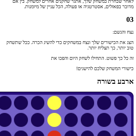
לאחר שבחרת במשחק שלך, אתגר שחקנים אחרים למשחק. בין אם
מדובר בפאזלים, אסטרטגיה או פעולה, הכל עניין של מיומנות.
03
נצח והגשם:
הצג את הכישורים שלך ונצח במשחקים כדי להשיג הכרה. ככל שתשחק
טוב יותר, כך תצליח יותר.
זה כל כך פשוט. התחילו לשחק היום והפכו את
כישורי המשחק שלכם להישגים!
ארבע בשורה