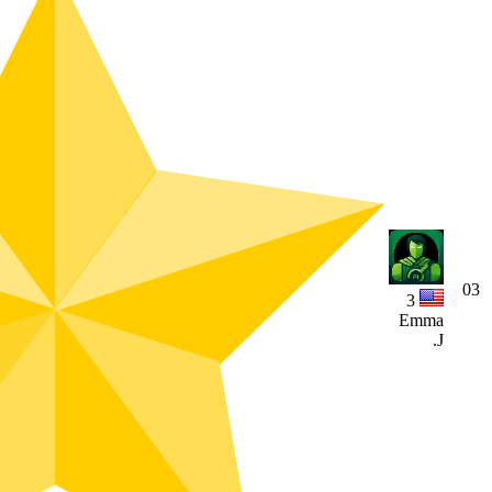
03
3
Emma
J.