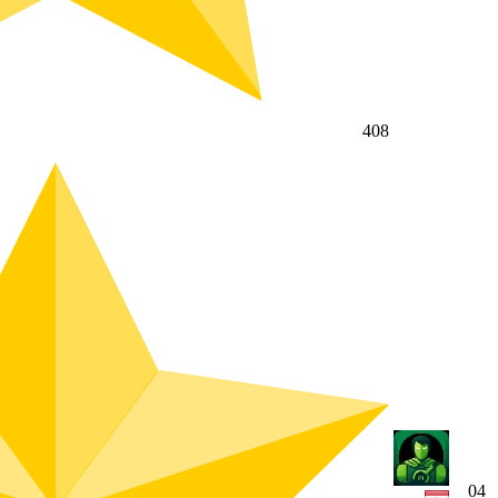
408
04