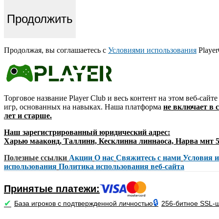
Продолжить
Продолжая, вы соглашаетесь с
Условиями использования
Player
Торговое название Player Club и весь контент на этом веб-сай
игр, основанных на навыках. Наша платформа
не включает в 
лет и старше.
Наш зарегистрированный юридический адрес:
Харью мааконд, Таллинн, Кесклинна линнаоса, Нарва мнт 5,
Полезные ссылки
Акции
О нас
Свяжитесь с нами
Условия 
использования
Политика использования веб-сайта
Принятые платежи:
🔒
✔
База игроков с подтвержденной личностью
256-битное SSL-