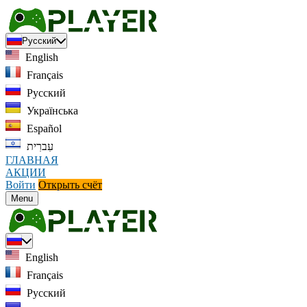
Русский
English
Français
Русский
Українська
Español
עִברִית
ГЛАВНАЯ
АКЦИИ
Войти
Открыть счёт
Menu
English
Français
Русский