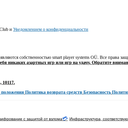
Club и
Уведомлением о конфиденциальности
те являются собственностью smart player systems OÜ. Все права
себя никаких азартных игр или игр на удачу. Обратите внима
 10117.
и положения
Политика возврата средств
Безопасность
Полити
💳
шифрование с защитой от взлома
Инфраструктура, соответству